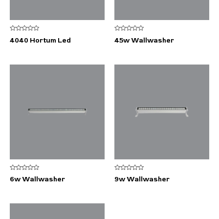
5
5
4040 Hortum Led
45w Wallwasher
üzerinden
üzerinden
0
0
oy
oy
aldı
aldı
5
5
6w Wallwasher
9w Wallwasher
üzerinden
üzerinden
0
0
oy
oy
aldı
aldı