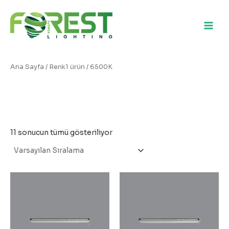
İçeriğe
atla
Main
Men
Ana Sayfa
/ Renk1 ürün / 6500K
6500K
11 sonucun tümü gösteriliyor