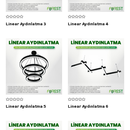
5
5
Linear Aydınlatma 3
Linear Aydınlatma 4
üzerinden
üzerinden
0
0
oy
oy
aldı
aldı
5
5
Linear Aydınlatma 5
Linear Aydınlatma 6
üzerinden
üzerinden
0
0
oy
oy
aldı
aldı