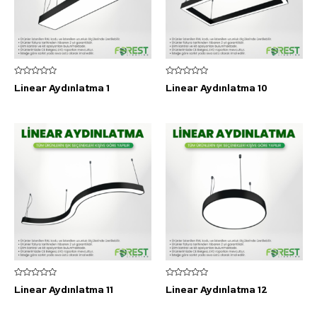
5
5
Linear Aydınlatma 1
Linear Aydınlatma 10
üzerinden
üzerinden
0
0
oy
oy
aldı
aldı
5
5
Linear Aydınlatma 11
Linear Aydınlatma 12
üzerinden
üzerinden
0
0
oy
oy
aldı
aldı