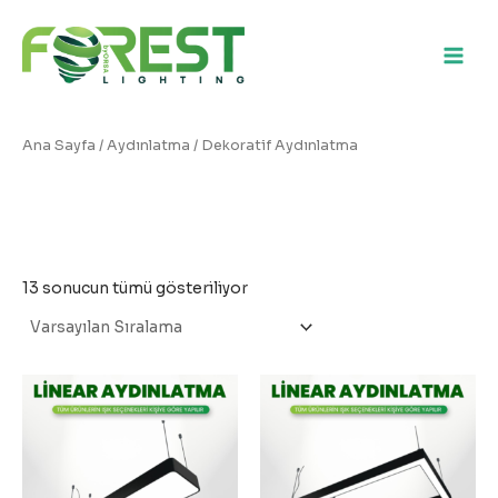
İçeriğe
atla
Main
Men
Ana Sayfa
/
Aydınlatma
/ Dekoratif Aydınlatma
Dekoratif Aydınlatma
13 sonucun tümü gösteriliyor