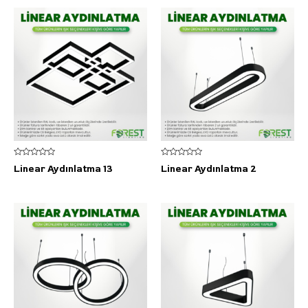
5
5
Linear Aydınlatma 13
Linear Aydınlatma 2
üzerinden
üzerinden
0
0
oy
oy
aldı
aldı