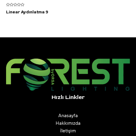
5
Linear Aydınlatma 9
üzerinden
0
oy
aldı
Hızlı Linkler
Anasayfa
Hakkımızda
İletişim