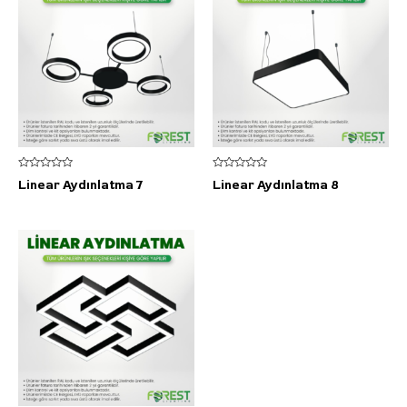
5
5
Linear Aydınlatma 7
Linear Aydınlatma 8
üzerinden
üzerinden
0
0
oy
oy
aldı
aldı