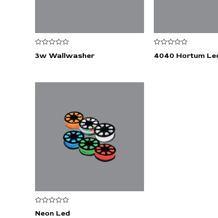
5
5
3w Wallwasher
4040 Hortum Le
üzerinden
üzerinden
0
0
oy
oy
aldı
aldı
5
Neon Led
üzerinden