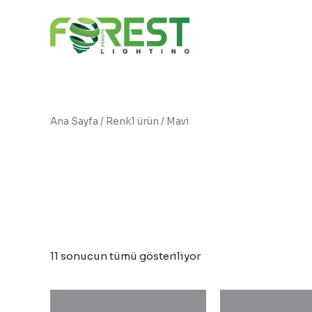
İçeriğe
atla
Ana Sayfa
/ Renk1 ürün / Mavi
Mavi
11 sonucun tümü gösteriliyor