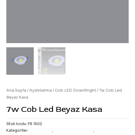
Ana Sayfa
/
Aydınlatma
/
Cob LED Downlinght
/ 7w Cob Led
Beyaz Kasa
7w Cob Led Beyaz Kasa
Stok kodu:
FR 1502
Kategoriler:
All Products
,
Cob LED Downlinght
,
İç Aydınlatma