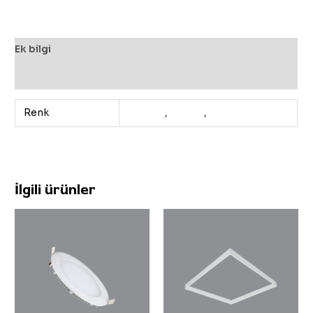
Ek bilgi
Değerlendirmeler (0)
Renk
3200K
,
4000K
,
6500K
İlgili ürünler