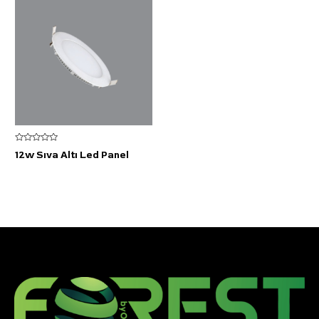
5
12w Sıva Altı Led Panel
üzerinden
0
oy
aldı