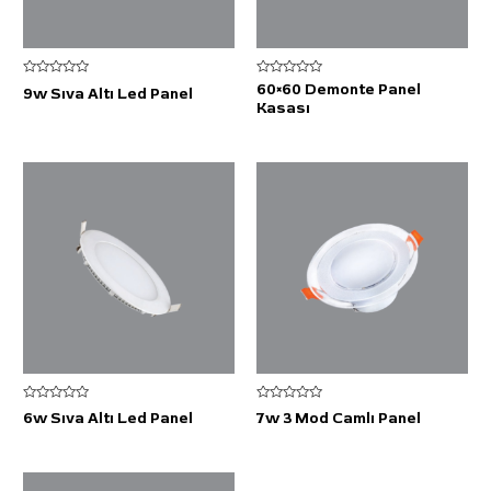
5
5
60×60 Demonte Panel
9w Sıva Altı Led Panel
üzerinden
üzerinden
Kasası
0
0
oy
oy
aldı
aldı
5
5
6w Sıva Altı Led Panel
7w 3 Mod Camlı Panel
üzerinden
üzerinden
0
0
oy
oy
aldı
aldı