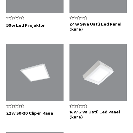
5
5
24w Sıva Üstü Led Panel
50w Led Projektör
üzerinden
üzerinden
(kare)
0
0
oy
oy
aldı
aldı
5
5
18w Sıva Üstü Led Panel
22w 30×30 Clip-in Kasa
üzerinden
üzerinden
(kare)
0
0
oy
oy
aldı
aldı