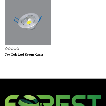
5
7w Cob Led Krom Kasa
üzerinden
0
oy
aldı