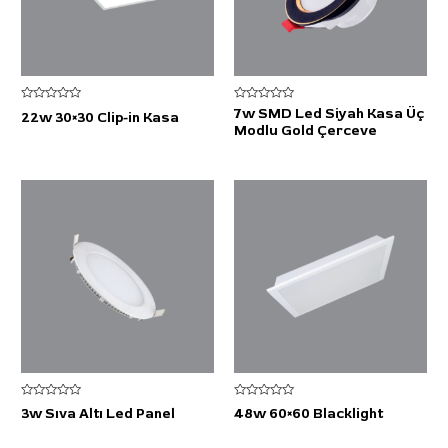
5
5
7w SMD Led Siyah Kasa Üç
22w 30×30 Clip-in Kasa
üzerinden
üzerinden
Modlu Gold Çerceve
0
0
oy
oy
aldı
aldı
5
5
3w Sıva Altı Led Panel
48w 60×60 Blacklight
üzerinden
üzerinden
0
0
oy
oy