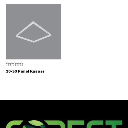
aldı
aldı
5
30×30 Panel Kasası
üzerinden
0
oy
aldı