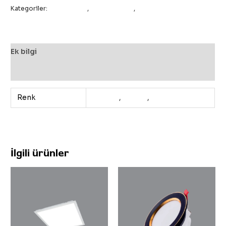
Kategoriler:
All Products
,
İç Aydınlatma
,
Sıva Üstü Panel Led
Ek bilgi
Değerlendirmeler (0)
Renk
3200K
,
4000K
,
6500K
İlgili ürünler