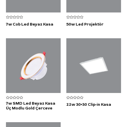
5
5
7w Cob Led Beyaz Kasa
50w Led Projektör
üzerinden
üzerinden
0
0
oy
oy
aldı
aldı
5
5
7w SMD Led Beyaz Kasa
22w 30×30 Clip-in Kasa
üzerinden
üzerinden
Üç Modlu Gold Çerceve
0
0
oy
oy
aldı
aldı