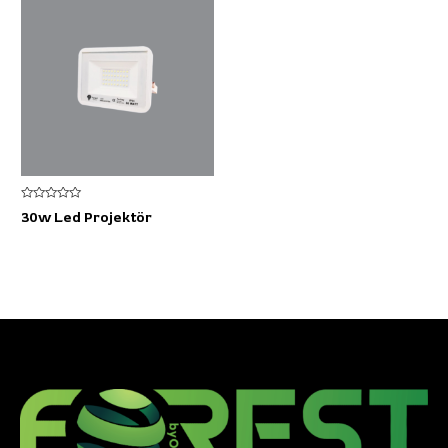
5
30w Led Projektör
üzerinden
0
oy
aldı