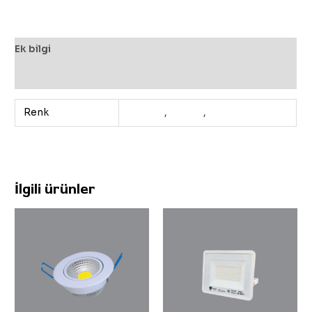
Ek bilgi
Değerlendirmeler (0)
Renk
3200K
,
4000K
,
6500K
İlgili ürünler